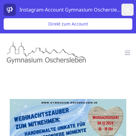
Dism
Instagram-Account Gymnasium Oschersleben
Direkt zum Account
Gymnasium Oschersleben Logo
Op