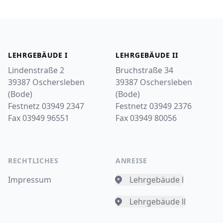
Footer
LEHRGEBÄUDE I
LEHRGEBÄUDE II
Lindenstraße 2
Bruchstraße 34
39387 Oschersleben
39387 Oschersleben
(Bode)
(Bode)
Festnetz 03949 2347
Festnetz 03949 2376
Fax 03949 96551
Fax 03949 80056
RECHTLICHES
ANREISE
Impressum
Lehrgebäude l
Lehrgebäude ll