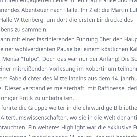
on ihren engagierten Lehrerinnen Frau Franke und Fra
nnendes Abenteuer nach Halle. Ihr Ziel: die Martin Lu
 Halle-Wittenberg, um dort die ersten Eindrücke des
ebens zu sammeln.
ann mit einer faszinierenden Führung über den Hau
 einer wohlverdienten Pause bei einem köstlichen Ka
Mensa "Tulpe". Doch das war nur der Anfang! Die Sc
einer mitreißenden Vorlesung im Robertinum teilneh
nem Fabeldichter des Mittellateins aus dem 14. Jahrh
e. Dieser verstand es meisterhaft, mit Raffinesse, de
nniger Kritik zu unterhalten.
 führte die Gruppe weiter in die ehrwürdige Biblioth
 Altertumswissenschaften, wo sie in die Welt der ant
intauchten. Ein weiteres Highlight war die exklusive 