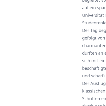
begleitet v
auf ein spa
Universität
Studentenl
Der Tag beg
gefolgt von
charmanten 
durften an 
sich mit ei
beschäftigt
und scharfsi
Der Ausflug
klassischen
Schriften e