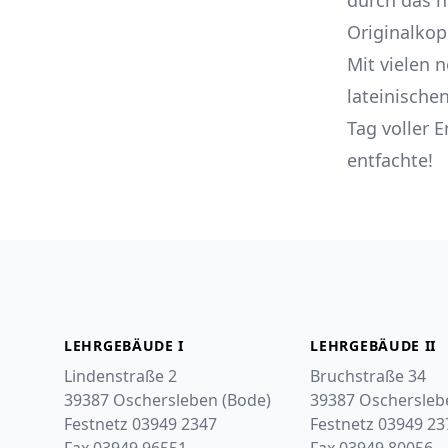
durch das 
Originalkop
Mit vielen 
lateinische
Tag voller 
entfachte!
Footer
LEHRGEBÄUDE I
LEHRGEBÄUDE II
Lindenstraße 2
Bruchstraße 34
39387 Oschersleben (Bode)
39387 Oschersleb
Festnetz 03949 2347
Festnetz 03949 23