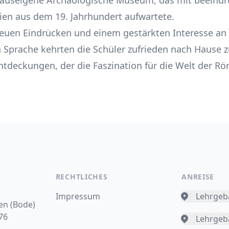
hauseigene Archäologische Museum, das mit beeind
ien aus dem 19. Jahrhundert aufwartete.
neuen Eindrücken und einem gestärkten Interesse an
n Sprache kehrten die Schüler zufrieden nach Hause z
Entdeckungen, der die Faszination für die Welt der R
RECHTLICHES
ANREISE
Impressum
Lehrgeb
en (Bode)
76
Lehrgebä