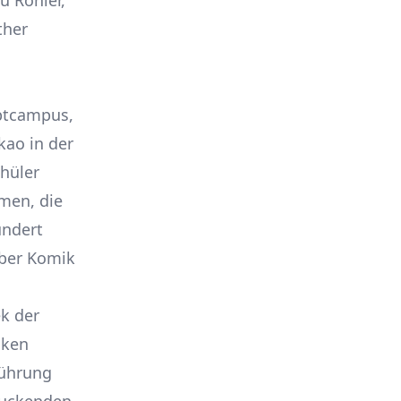
u Röhler,
ther
ptcampus,
kao in der
hüler
men, die
undert
rber Komik
ek der
iken
Führung