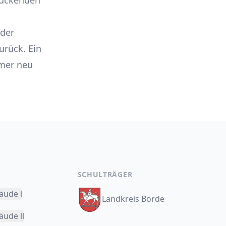
ruckenden
 der
urück. Ein
ömer neu
SCHULTRÄGER
äude l
Landkreis Börde
ude ll